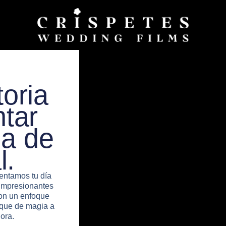
toria
ntar
ia de
l.
entamos tu día
 impresionantes
Con un enfoque
toque de magia a
ora.