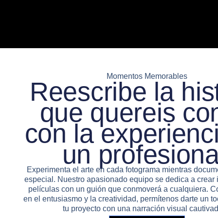
Momentos Memorables
Reescribe la his
que quereis co
con la experienc
un profesiona
Experimenta el arte en cada fotograma mientras docum
especial. Nuestro apasionado equipo se dedica a crear
películas con un guión que conmoverá a cualquiera. 
en el entusiasmo y la creatividad, permítenos darte un 
tu proyecto con una narración visual cautivad