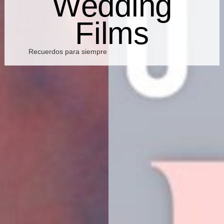
Wedding
Films
Recuerdos para siempre